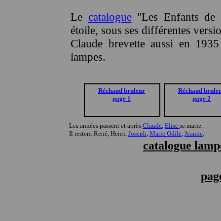
Le
catalogue
"Les Enfants de J
étoile, sous ses différentes versi
Claude brevette aussi en 1935
lampes.
Réchaud bruleur
Réchaud brule
page 1
page 2
Les années passent et après
Claude
,
Elise
se marie.
Il restent René, Henri,
Joseph
,
Marie Odile
,
Jeanne
.
catalogue lamp
pag